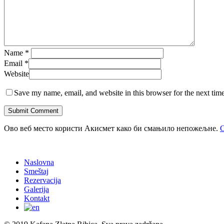
Name
*
Email
*
Website
Save my name, email, and website in this browser for the next tim
Ово веб место користи Акисмет како би смањило непожељне.
С
Naslovna
Smeštaj
Rezervacija
Galerija
Kontakt