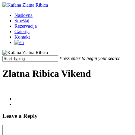
Skip
to
Menu
Naslovna
main
Smeštaj
content
Rezervacija
Galerija
Kontakt
Press enter to begin your search
Close
Search
Zlatna Ribica Vikend
Leave a Reply