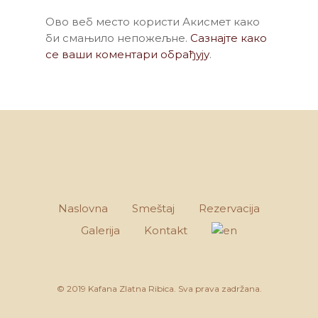
Ово веб место користи Акисмет како
би смањило непожељне.
Сазнајте како
се ваши коментари обрађују
.
Naslovna
Smeštaj
Rezervacija
Galerija
Kontakt
© 2019 Kafana Zlatna Ribica. Sva prava zadržana.