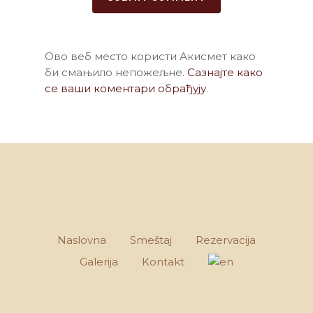
Ово веб место користи Акисмет како
би смањило непожељне.
Сазнајте како
се ваши коментари обрађују
.
Naslovna
Smeštaj
Rezervacija
Galerija
Kontakt