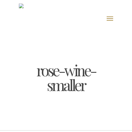
Skip
to
Menu
main
content
rose-wine-
smaller