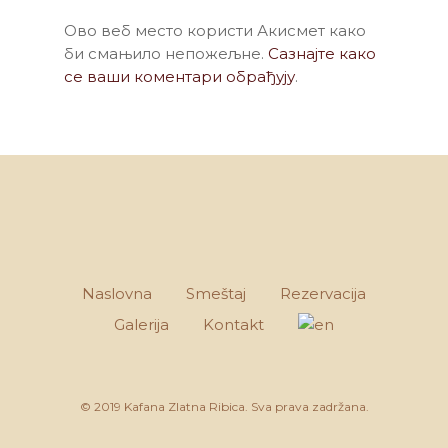
Ово веб место користи Акисмет како
би смањило непожељне.
Сазнајте како
се ваши коментари обрађују
.
Naslovna
Smeštaj
Rezervacija
Galerija
Kontakt
© 2019 Kafana Zlatna Ribica. Sva prava zadržana.