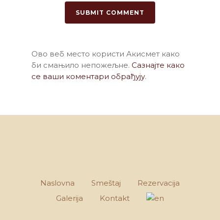
Ово веб место користи Акисмет како
би смањило непожељне.
Сазнајте како
се ваши коментари обрађују
.
Naslovna
Smeštaj
Rezervacija
Galerija
Kontakt