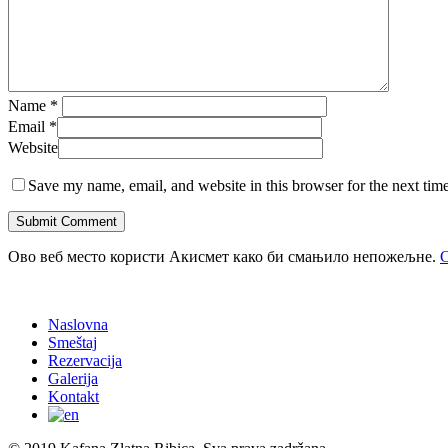
Name
*
Email
*
Website
Save my name, email, and website in this browser for the next tim
Ово веб место користи Акисмет како би смањило непожељне.
С
Naslovna
Smeštaj
Rezervacija
Galerija
Kontakt