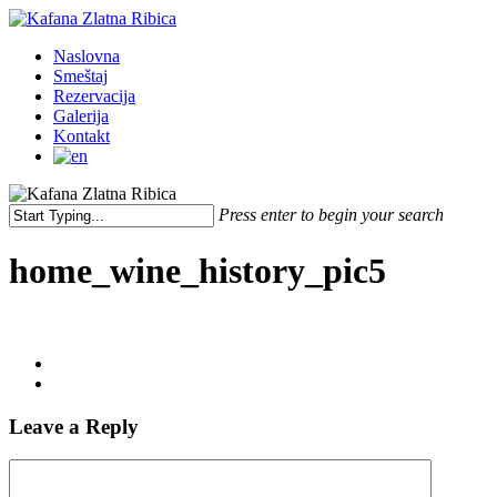
Skip
to
Menu
Naslovna
main
Smeštaj
content
Rezervacija
Galerija
Kontakt
Press enter to begin your search
Close
Search
home_wine_history_pic5
Leave a Reply