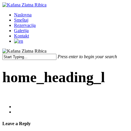
Skip
to
Menu
Naslovna
main
Smeštaj
content
Rezervacija
Galerija
Kontakt
Press enter to begin your search
Close
Search
home_heading_l
Leave a Reply