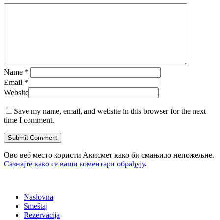
Name
*
Email
*
Website
Save my name, email, and website in this browser for the next
time I comment.
Ово веб место користи Акисмет како би смањило непожељне.
Сазнајте како се ваши коментари обрађују
.
Naslovna
Smeštaj
Rezervacija