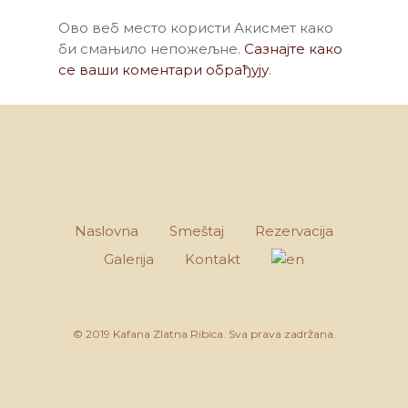
Ово веб место користи Акисмет како
би смањило непожељне.
Сазнајте како
се ваши коментари обрађују
.
Naslovna
Smeštaj
Rezervacija
Galerija
Kontakt
© 2019 Kafana Zlatna Ribica. Sva prava zadržana.