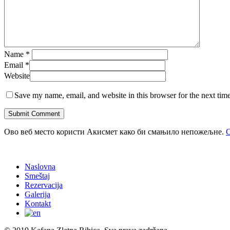
Name
*
Email
*
Website
Save my name, email, and website in this browser for the next tim
Ово веб место користи Акисмет како би смањило непожељне.
С
Naslovna
Smeštaj
Rezervacija
Galerija
Kontakt