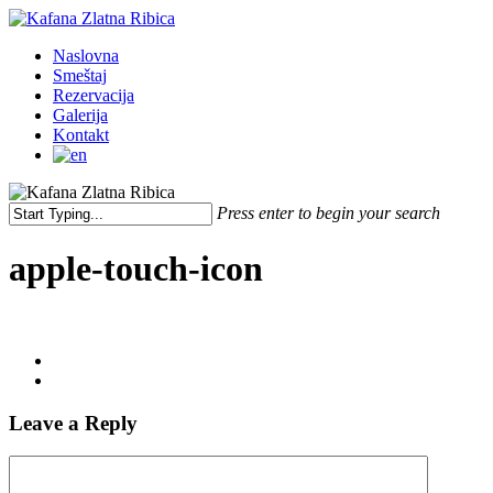
Skip
to
Menu
Naslovna
main
Smeštaj
content
Rezervacija
Galerija
Kontakt
Press enter to begin your search
Close
Search
apple-touch-icon
Leave a Reply