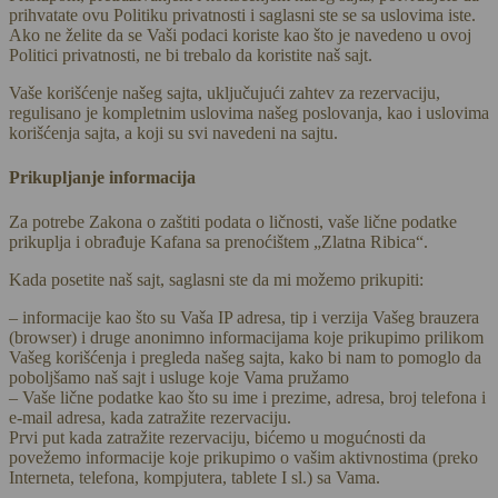
prihvatate ovu Politiku privatnosti i saglasni ste se sa uslovima iste.
Ako ne želite da se Vaši podaci koriste kao što je navedeno u ovoj
Politici privatnosti, ne bi trebalo da koristite naš sajt.
Vaše korišćenje našeg sajta, uključujući zahtev za rezervaciju,
regulisano je kompletnim uslovima našeg poslovanja, kao i uslovima
korišćenja sajta, a koji su svi navedeni na sajtu.
Prikupljanje informacija
Za potrebe Zakona o zaštiti podata o ličnosti, vaše lične podatke
prikuplja i obrađuje Kafana sa prenoćištem „Zlatna Ribica“.
Kada posetite naš sajt, saglasni ste da mi možemo prikupiti:
– informacije kao što su Vaša IP adresa, tip i verzija Vašeg brauzera
(browser) i druge anonimno informacijama koje prikupimo prilikom
Vašeg korišćenja i pregleda našeg sajta, kako bi nam to pomoglo da
poboljšamo naš sajt i usluge koje Vama pružamo
– Vaše lične podatke kao što su ime i prezime, adresa, broj telefona i
e-mail adresa, kada zatražite rezervaciju.
Prvi put kada zatražite rezervaciju, bićemo u mogućnosti da
povežemo informacije koje prikupimo o vašim aktivnostima (preko
Interneta, telefona, kompjutera, tablete I sl.) sa Vama.