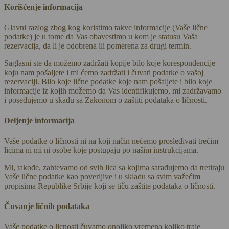
Korišćenje informacija
Glavni razlog zbog kog koristimo takve informacije (Vaše lične
podatke) je u tome da Vas obavestimo u kom je statusu Vaša
rezervacija, da li je odobrena ili pomerena za drugi termin.
Saglasni ste da možemo zadržati kopije bilo koje korespondencije
koju nam pošaljete i mi ćemo zadržati i čuvati podatke o vašoj
rezervaciji. Bilo koje lične podatke koje nam pošaljete i bilo koje
informacije iz kojih možemo da Vas identifikujemo, mi zadržavamo
i posedujemo u skadu sa Zakonom o zaštiti podataka o ličnosti.
Deljenje informacija
Vaše podatke o ličnosti ni na koji način nećemo prosleđivati trećim
licima ni mi ni osobe koje postupaju po našim instrukcijama.
Mi, takođe, zahtevamo od svih lica sa kojima sarađujemo da tretiraju
Vaše lične podatke kao poverljive i u skladu sa svim važećim
propisima Republike Srbije koji se tiču zaštite podataka o ličnosti.
Čuvanje ličnih podataka
Vaše podatke o licnosti čuvamo onoliko vremena koliko traje