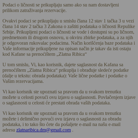
Podaci o ličnosti se prikupljaju samo ako su nam dostavljeni
prilikom zatraživanja rezervacije.
Ovakvi podaci se prikupljaju u smislu člana 12 stav 1 tačka 3 u vezi
člana 14 stav 2 tačka 3 Zakona o zaštiti podataka o ličnosti Repulike
Srbije. Prikupljeni podaci o ličnosti se vode i dostupni su po ličnom,
predmetnom ili drugom osnovu, u okviru zbirke podataka, a za njih
je odgovoran rukovalac podacima. Način korišćenja baze podataka i
Vaše informacije prikupljene na opisan način je takav da isti ostaju
kod Kafane sa prenoćištem „Zlatna Ribica“
U tom smislu, Vi, kao korisnik, dajete saglasnost da Kafana sa
prenoćištem „Zlatna Ribica“ prikuplja i obrađuje sledeće podatke
(dalje u tekstu: obrada podataka): Vaše lične podatke i podatke o
Vašim rezervacijama.
Vi kao korisnik ste upoznati sa pravom da u svakom trenutku
možete u celosti povući ovu izjavu o saglasnosti. Povlačenjem izjave
o saglasnosti u celosti će prestati obrada vaših podataka.
Vi kao korisnik ste upoznati sa pravom da u svakom trenutku
možete i delimično povući ovu izjavu o saglasnosti za obradu
podataka, i to tako što ćete da pošaljete e-mail na našu e-mail
adresu
zlatnaribica.dm@gmail.com
.