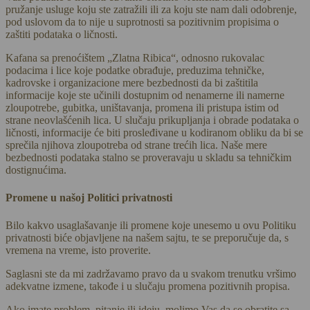
pružanje usluge koju ste zatražili ili za koju ste nam dali odobrenje,
pod uslovom da to nije u suprotnosti sa pozitivnim propisima o
zaštiti podataka o ličnosti.
Kafana sa prenoćištem „Zlatna Ribica“, odnosno rukovalac
podacima i lice koje podatke obrađuje, preduzima tehničke,
kadrovske i organizacione mere bezbednosti da bi zaštitila
informacije koje ste učinili dostupnim od nenamerne ili namerne
zloupotrebe, gubitka, uništavanja, promena ili pristupa istim od
strane neovlašćenih lica. U slučaju prikupljanja i obrade podataka o
ličnosti, informacije će biti prosleđivane u kodiranom obliku da bi se
sprečila njihova zloupotreba od strane trećih lica. Naše mere
bezbednosti podataka stalno se proveravaju u skladu sa tehničkim
dostignućima.
Promene u našoj Politici privatnosti
Bilo kakvo usaglašavanje ili promene koje unesemo u ovu Politiku
privatnosti biće objavljene na našem sajtu, te se preporučuje da, s
vremena na vreme, isto proverite.
Saglasni ste da mi zadržavamo pravo da u svakom trenutku vršimo
adekvatne izmene, takođe i u slučaju promena pozitivnih propisa.
Ako imate problem, pitanje ili ideju, molimo Vas da se obratite sa