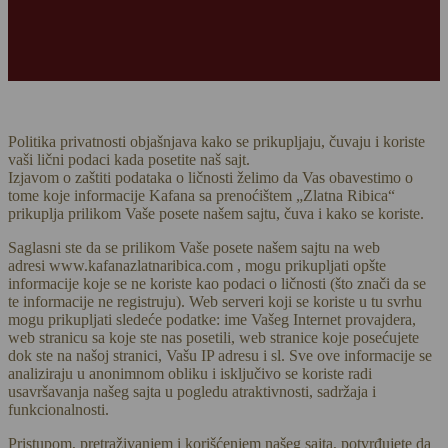
Politika privatnosti objašnjava kako se prikupljaju, čuvaju i koriste
vaši lični podaci kada posetite naš sajt.
Izjavom o zaštiti podataka o ličnosti želimo da Vas obavestimo o
tome koje informacije Kafana sa prenoćištem „Zlatna Ribica“
prikuplja prilikom Vaše posete našem sajtu, čuva i kako se koriste.
Saglasni ste da se prilikom Vaše posete našem sajtu na web
adresi www.kafanazlatnaribica.com , mogu prikupljati opšte
informacije koje se ne koriste kao podaci o ličnosti (što znači da se
te informacije ne registruju). Web serveri koji se koriste u tu svrhu
mogu prikupljati sledeće podatke: ime Vašeg Internet provajdera,
web stranicu sa koje ste nas posetili, web stranice koje posećujete
dok ste na našoj stranici, Vašu IP adresu i sl. Sve ove informacije se
analiziraju u anonimnom obliku i isključivo se koriste radi
usavršavanja našeg sajta u pogledu atraktivnosti, sadržaja i
funkcionalnosti.
Pristupom, pretraživanjem i korišćenjem našeg sajta, potvrđujete da