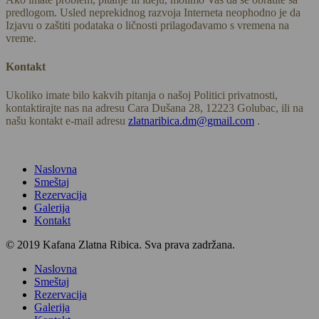
predlogom. Usled neprekidnog razvoja Interneta neophodno je da
Izjavu o zaštiti podataka o ličnosti prilagođavamo s vremena na
vreme.
Kontakt
Ukoliko imate bilo kakvih pitanja o našoj Politici privatnosti,
kontaktirajte nas na adresu Cara Dušana 28, 12223 Golubac, ili na
našu kontakt e-mail adresu
zlatnaribica.dm@gmail.com
.
Naslovna
Smeštaj
Rezervacija
Galerija
Kontakt
© 2019 Kafana Zlatna Ribica. Sva prava zadržana.
Close
Naslovna
Menu
Smeštaj
Rezervacija
Galerija