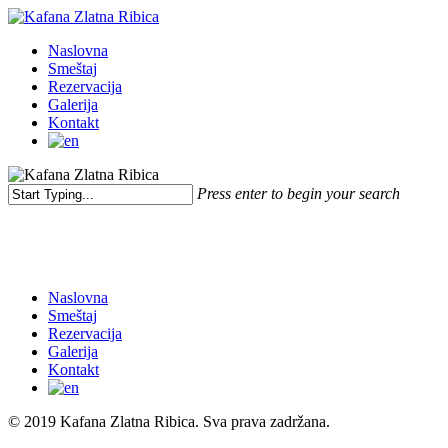
Skip
to
Menu
Naslovna
main
Smeštaj
content
Rezervacija
Galerija
Kontakt
Press enter to begin your search
Close
Search
Naslovna
Smeštaj
Rezervacija
Galerija
Kontakt
© 2019 Kafana Zlatna Ribica. Sva prava zadržana.