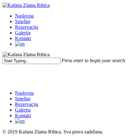
Skip
to
Menu
Naslovna
main
Smeštaj
content
Rezervacija
Galerija
Kontakt
Press enter to begin your search
Close
Search
Naslovna
Smeštaj
Rezervacija
Galerija
Kontakt
© 2019 Kafana Zlatna Ribica. Sva prava zadržana.