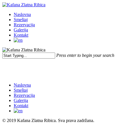
Skip
to
Menu
Naslovna
main
Smeštaj
content
Rezervacija
Galerija
Kontakt
Press enter to begin your search
Close
Search
Naslovna
Smeštaj
Rezervacija
Galerija
Kontakt
© 2019 Kafana Zlatna Ribica. Sva prava zadržana.