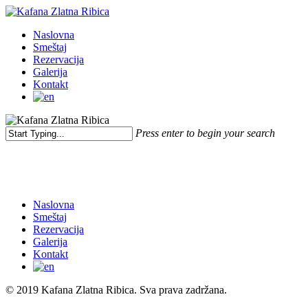
Skip
to
Menu
Naslovna
main
Smeštaj
content
Rezervacija
Galerija
Kontakt
Press enter to begin your search
Close
Search
Naslovna
Smeštaj
Rezervacija
Galerija
Kontakt
© 2019 Kafana Zlatna Ribica. Sva prava zadržana.