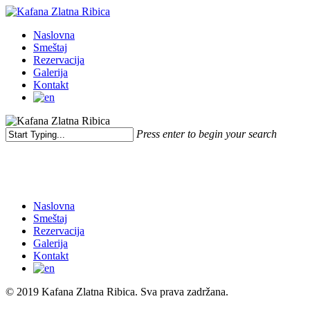
Skip
to
Menu
Naslovna
main
Smeštaj
content
Rezervacija
Galerija
Kontakt
Press enter to begin your search
Close
Search
Naslovna
Smeštaj
Rezervacija
Galerija
Kontakt
© 2019 Kafana Zlatna Ribica. Sva prava zadržana.