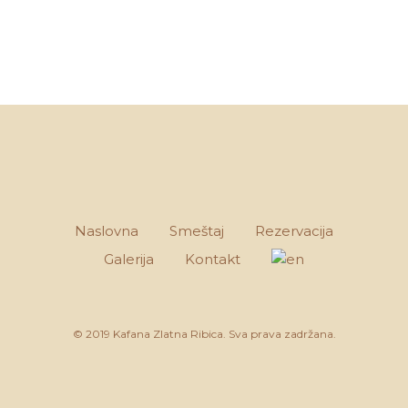
Naslovna
Smeštaj
Rezervacija
Galerija
Kontakt
© 2019 Kafana Zlatna Ribica. Sva prava zadržana.