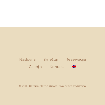
Naslovna
Smeštaj
Rezervacija
Galerija
Kontakt
© 2019 Kafana Zlatna Ribica. Sva prava zadržana.