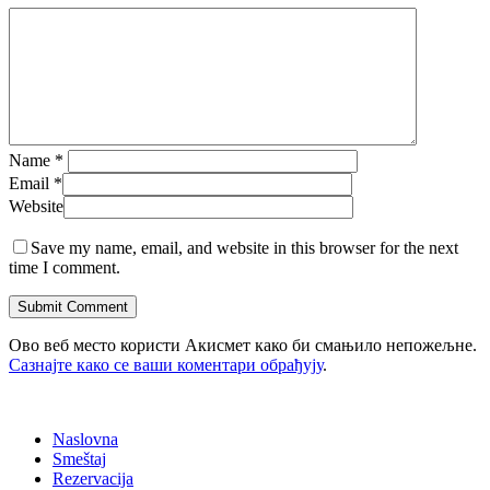
Name
*
Email
*
Website
Save my name, email, and website in this browser for the next
time I comment.
Ово веб место користи Акисмет како би смањило непожељне.
Сазнајте како се ваши коментари обрађују
.
Naslovna
Smeštaj
Rezervacija