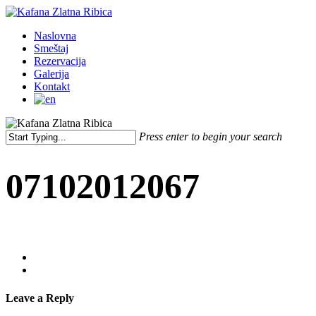
Skip
to
Menu
Naslovna
main
Smeštaj
content
Rezervacija
Galerija
Kontakt
Press enter to begin your search
Close
Search
07102012067
Leave a Reply